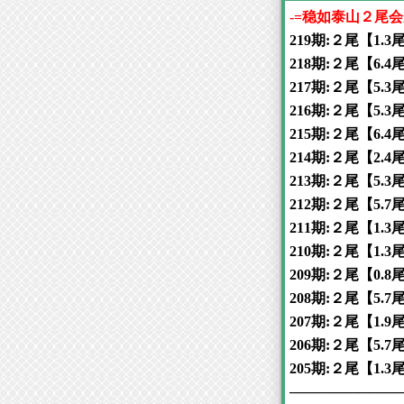
-=稳如泰山２尾会
219期:２尾【1.
218期:２尾【6.
217期:２尾【5.
216期:２尾【5.
215期:２尾【6.
214期:２尾【2.
213期:２尾【5.
212期:２尾【5.
211期:２尾【1.
210期:２尾【1.
209期:２尾【0.
208期:２尾【5.
207期:２尾【1.
206期:２尾【5.
205期:２尾【1.
───────────