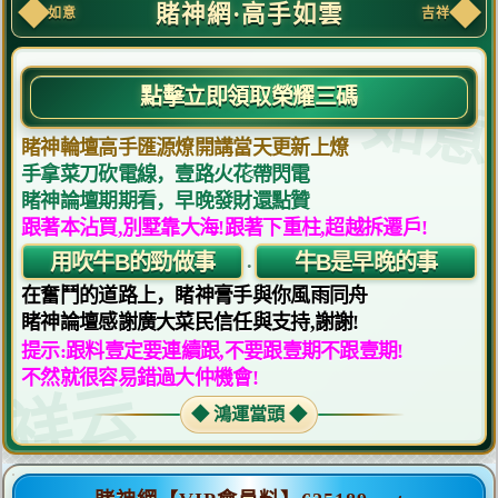
賭神網·高手如雲
點擊立即領取榮耀三碼
睹神輪壇高手匯源燎開講當天更新上燎
手拿菜刀砍電線，壹路火花帶閃電
<
睹神論壇期期看，早晚發財還點贊
跟著本沾買,別墅靠大海!跟著下重柱,超越拆遷戶!
用吹牛B的勁做事
牛B是早晚的事
.
在奮鬥的道路上，睹神膏手與你風雨同舟
睹神論壇感謝廣大菜民信任與支持,謝謝!
提示:跟料壹定要連續跟,不要跟壹期不跟壹期!
不然就很容易錯過大仲機會!
◆ 鴻運當頭 ◆