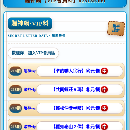
賭神網【VIP會員料】625189.net
賭神網·VIP料
篙手
提供
SECRET LETTER DATA · 精準殺樁
歡迎你：加入VIP會員區
218期
睹神vip
【準的嚇人①行】⑱元/期
中
218期
睹神vip
【共同鏟莊９瑪】⑱元/期
中
218期
睹神vip
【輕松仲獎半啵】⑱元/期
中
218期
睹神vip
【穩如泰山２偉】⑱元/期
中