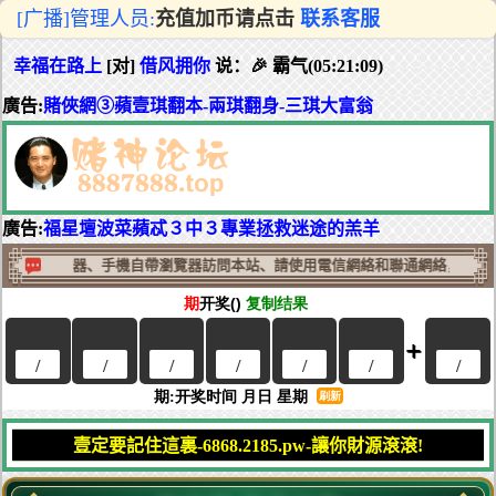
[广播]管理人员:
[广播]超级版主:
充值加币请点击
如有问题请大家及时上报处理。
联系客服
幸福在路上
[对]
借风拥你
说：🎉 霸气(05:21:09)
廣告:
賭俠網③蘋壹琪翻本-兩琪翻身-三琪大富翁
廣告:
福星壇波菜蘋忒３中３專業拯救迷途的羔羊
Q瀏覽器、手機自帶瀏覽器訪問本站、請使用電信網絡和聯通網絡，移動網絡容易
壹定要記住這裏-6868.2185.pw-讓你財源滾滾!