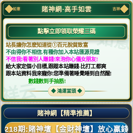
賭神網·高手如雲
點擊立即領取榮耀三碼
站長讓你怎麽知道從①百元脫貧致富
不由得你不相信.有種你加入本站匯源見證
<
不信我!看著別人賺錢!來泡你心儀女朋友!
給大家定個小目標,跟蹤本站賺錢-比打工都爽
跟本站資料我來寵你!您準備著睡覺睡到自然醒!
數錢數到手抽筋!
◆ 鴻運當頭 ◆
賭神網【精準推薦】
218期:賭神壇【金財神壇】放心贏錢